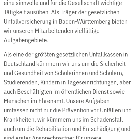
eine sinnvolle und für die Gesellschaft wichtige
Hochschule
Bekanntmachungen
Onlinedienste für Mitgliedsunternehmen
Karriere
Tätigkeit ausüben. Als Träger der gesetzlichen
Pflegende Angehörige
Koordinierende Stelle
Onlinedienste für Leistungserbringer
Unfallversicherung in Baden-Württemberg bieten
Jobs
wir unseren Mitarbeitenden vielfältige
Kontakt
Onlinedienste für Haushaltshilfen
Aufgabengebiete.
Akademie
meine.UKBW
Up- und Downloadportal
Als eine der größten gesetzlichen Unfallkassen in
Deutschland kümmern wir uns um die Sicherheit
leichte Sprache
Anonymes Hinweisgebersystem
und Gesundheit von Schülerinnen und Schülern,
Gebärdensprache
Studierenden, Kindern in Tageseinrichtungen, aber
eRechnung
auch Beschäftigten im öffentlichen Dienst sowie
Menschen im Ehrenamt. Unsere Aufgaben
umfassen nicht nur die Prävention vor Unfällen und
Krankheiten, wir kümmern uns im Schadensfall
auch um die Rehabilitation und Entschädigung und
sind erster Ansprechpartner für unsere