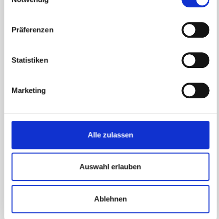
Präferenzen
40 Euro Zuschuss - Deutschlandticket
Statistiken
Marketing
Alle zulassen
Auswahl erlauben
Rabatte in UKBW Partnershops
Ablehnen