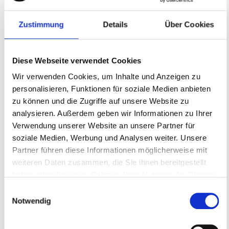
Zustimmung
Details
Über Cookies
Fragebogen bei Verkehrsunfällen Fahrer/Beifahrer
Diese Webseite verwendet Cookies
Wir verwenden Cookies, um Inhalte und Anzeigen zu
personalisieren, Funktionen für soziale Medien anbieten
zu können und die Zugriffe auf unsere Website zu
analysieren. Außerdem geben wir Informationen zu Ihrer
Verwendung unserer Website an unsere Partner für
soziale Medien, Werbung und Analysen weiter. Unsere
Fragebogen Hautkrebs (BK 5103)
Partner führen diese Informationen möglicherweise mit
weiteren Daten zusammen, die Sie ihnen bereitgestellt
haben oder die sie im Rahmen Ihrer Nutzung der Dienste
gesammelt haben.
Einwilligungsauswahl
Notwendig