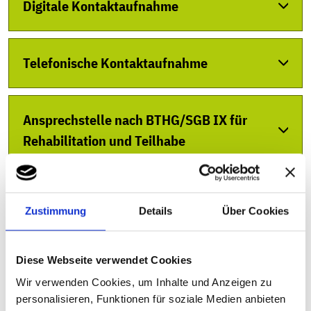
Digitale Kontaktaufnahme
Hochschule
Bekanntmachungen
Onlinedienste für Mitgliedsunternehmen
Karriere
Pflegende Angehörige
Koordinierende Stelle
Onlinedienste für Leistungserbringer
Jobs
Telefonische Kontaktaufnahme
Kontakt
Onlinedienste für Haushaltshilfen
Akademie
meine.UKBW
Up- und Downloadportal
Ansprechstelle nach BTHG/SGB IX für
Rehabilitation und Teilhabe
leichte Sprache
Anonymes Hinweisgebersystem
Gebärdensprache
eRechnung
Postadressen der UKBW
Zustimmung
Details
Über Cookies
Anfahrt Stuttgart - so finden Sie uns!
Diese Webseite verwendet Cookies
Wir verwenden Cookies, um Inhalte und Anzeigen zu
personalisieren, Funktionen für soziale Medien anbieten