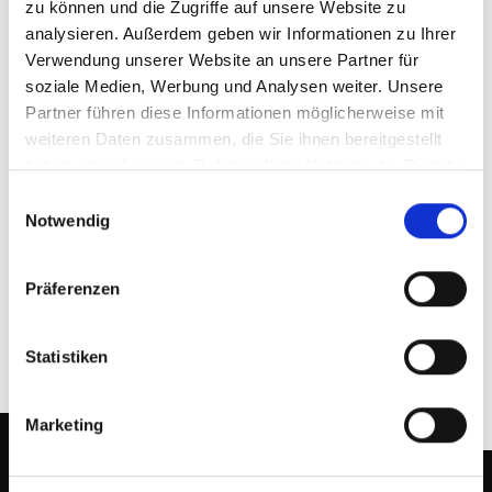
Anfahrt Karlsruhe - so finden Sie uns!
zu können und die Zugriffe auf unsere Website zu
analysieren. Außerdem geben wir Informationen zu Ihrer
Verwendung unserer Website an unsere Partner für
soziale Medien, Werbung und Analysen weiter. Unsere
Partner führen diese Informationen möglicherweise mit
weiteren Daten zusammen, die Sie ihnen bereitgestellt
haben oder die sie im Rahmen Ihrer Nutzung der Dienste
gesammelt haben.
Einwilligungsauswahl
Notwendig
Präferenzen
Statistiken
Marketing