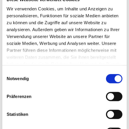
Lernerfahrungen, die kein Elterntaxi ersetzen kann.
Wir verwenden Cookies, um Inhalte und Anzeigen zu
Wenn wir als Erwachsene unseren Kindern diesen
personalisieren, Funktionen für soziale Medien anbieten
Freiraum geben, stärken wir ihr Selbstvertrauen und
zu können und die Zugriffe auf unsere Website zu
tragen gleichzeitig zu mehr Sicherheit vor den
analysieren. Außerdem geben wir Informationen zu Ihrer
Schulen bei. Ich möchte alle Eltern ermutigen, ihren
Verwendung unserer Website an unsere Partner für
soziale Medien, Werbung und Analysen weiter. Unsere
Kindern diesen Schritt zuzutrauen und sie auf dem
Partner führen diese Informationen möglicherweise mit
Weg zur eigenständigen Mobilität zu begleiten.
weiteren Daten zusammen, die Sie ihnen bereitgestellt
Genau dafür setzen wir uns auch mit dem
haben oder die sie im Rahmen Ihrer Nutzung der Dienste
Landesprogramm MOVERS – Aktiv zur Schule ein.“
gesammelt haben.
Einwilligungsauswahl
Notwendig
Staatssekretär
Volker Schebesta
: „Die Initiative
'Geh(t) doch! – Schulweg ohne Elterntaxi' ist ein
Präferenzen
wichtiger Aufruf an alle Eltern, ihre Kinder zu
ermutigen, den Schulweg zu Fuß zurückzulegen.
Statistiken
Jedes Elterntaxi weniger bedeutet nicht nur mehr
Sicherheit vor den Schulen, sondern fördert