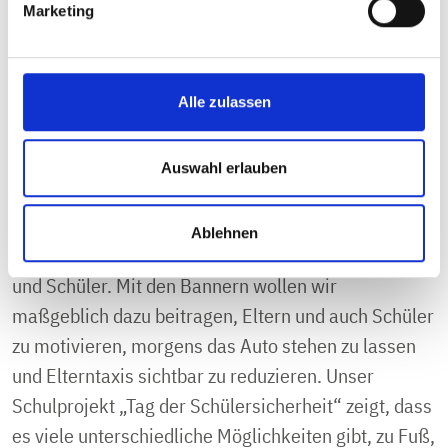
Marketing
Bewegung und Selbstständigkeit unserer Kinder.
Wir müssen gemeinsam daran arbeiten, dass der
Schulweg zu Fuß wieder zur Regel wird, anstatt zur
Alle zulassen
Ausnahme.“
Karin Hoffmann
, Abteilungsleiterin Sicherheit und
Auswahl erlauben
Gesundheit der UKBW: „Unser gesetzlicher Auftrag
– als Unfallkasse Baden-Württemberg – sind
Ablehnen
sichere und gesunde Kitakinder sowie Schülerinnen
und Schüler. Mit den Bannern wollen wir
maßgeblich dazu beitragen, Eltern und auch Schüler
zu motivieren, morgens das Auto stehen zu lassen
und Elterntaxis sichtbar zu reduzieren. Unser
Schulprojekt „Tag der Schülersicherheit“ zeigt, dass
es viele unterschiedliche Möglichkeiten gibt, zu Fuß,