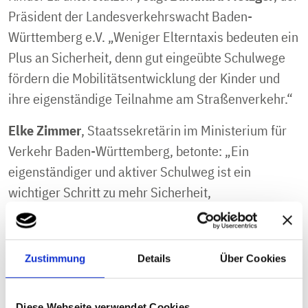
Präsident der Landesverkehrswacht Baden-
Württemberg e.V. „Weniger Elterntaxis bedeuten ein
Plus an Sicherheit, denn gut eingeübte Schulwege
fördern die Mobilitätsentwicklung der Kinder und
ihre eigenständige Teilnahme am Straßenverkehr.“
Elke Zimmer
, Staatssekretärin im Ministerium für
Verkehr Baden-Württemberg, betonte: „Ein
eigenständiger und aktiver Schulweg ist ein
wichtiger Schritt zu mehr Sicherheit,
Selbstvertrauen und Bewegungsfreude unserer
Kinder. Zu Fuß, mit dem Roller oder mit dem
Fahrrad unterwegs zu sein bedeutet nicht nur
Zustimmung
Details
Über Cookies
Bewegung an der frischen Luft, sondern auch
Begegnungen, kleine Abenteuer und wichtige
Diese Webseite verwendet Cookies