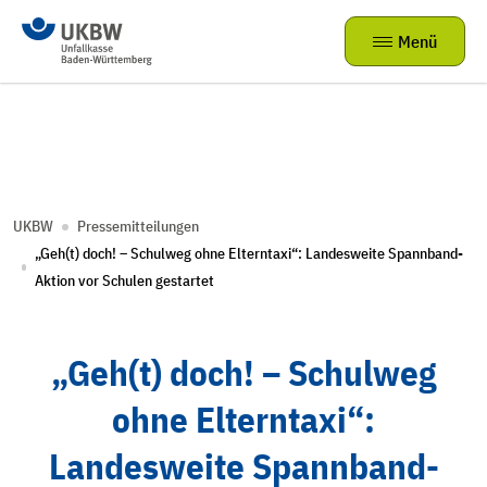
Menü
Suchbegriff eingeben
Suchen
Unfall & Berufskrankheit
Zurück
Zurück
Zurück
Zurück
UKBW
Pressemitteilungen
„Geh(t) doch! – Schulweg ohne Elterntaxi“: Landesweite Spannband-
Unfall melden
Unternehmer und Beschäftigte
Selbstverwaltung
Unfall melden
Arbeits- & Gesundheitsschutz
Aktion vor Schulen gestartet
Berufskrankheit melden
Sicherheitsbeauftragte
Die UKBW in Zahlen
Berufskrankheit melden
Über uns
„Geh(t) doch! – Schulweg
Dienstunfall der Beamten melden
Kita und Tageseltern
Beitragssätze
Serviceportal meine.UKBW
Onlinedienste
ohne Elterntaxi“:
Schule
Aktuelles
Onlinedienste für Versicherte
Mediathek
Landesweite Spannband-