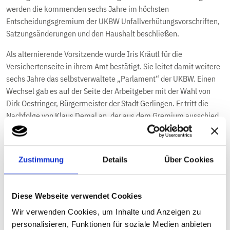
werden die kommenden sechs Jahre im höchsten
Entscheidungsgremium der UKBW Unfallverhütungsvorschriften,
Satzungsänderungen und den Haushalt beschließen.
Als alternierende Vorsitzende wurde Iris Kräutl für die
Versichertenseite in ihrem Amt bestätigt. Sie leitet damit weitere
sechs Jahre das selbstverwaltete „Parlament“ der UKBW. Einen
Wechsel gab es auf der Seite der Arbeitgeber mit der Wahl von
Dirk Oestringer, Bürgermeister der Stadt Gerlingen. Er tritt die
Nachfolge von Klaus Demal an, der aus dem Gremium ausschied.
Neben den Neuwahlen der Vorsitzenden standen außerdem die
Wahl der Vorstandsmitglieder und die Besetzung der Ausschüsse
Zustimmung
Details
Über Cookies
der UKBW auf der Agenda.
Alle sechs Jahre werden die Selbstverwaltungsorgane der UKBW
im Rahmen der Sozialwahlen neu gewählt – bei der UKBW als
Diese Webseite verwendet Cookies
Friedenswahl. Die Sozialwahl ist nach der Bundestagswahl und
Wir verwenden Cookies, um Inhalte und Anzeigen zu
der Europawahl die drittgrößte Wahl in Deutschland.
personalisieren, Funktionen für soziale Medien anbieten