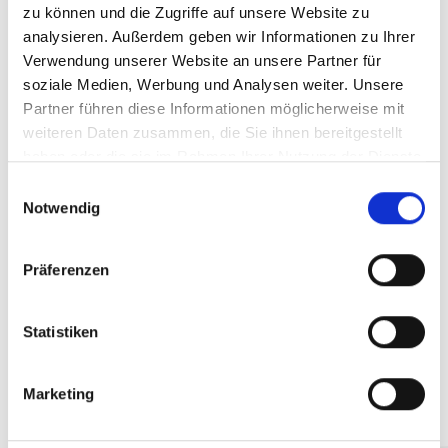
zu können und die Zugriffe auf unsere Website zu
Weitere Informationen unter:
Selbstverwaltung | Unfallkasse
analysieren. Außerdem geben wir Informationen zu Ihrer
Baden-Württemberg (UKBW)
Verwendung unserer Website an unsere Partner für
soziale Medien, Werbung und Analysen weiter. Unsere
Partner führen diese Informationen möglicherweise mit
weiteren Daten zusammen, die Sie ihnen bereitgestellt
Pressemitteilung: konstituierende
haben oder die sie im Rahmen Ihrer Nutzung der Dienste
Sitzung der Vertreterversammlung
gesammelt haben.
Einwilligungsauswahl
Notwendig
Barrierefrei: Nein
Publikationen -
Präferenzen
PDF - 43 KB
Statistiken
Marketing