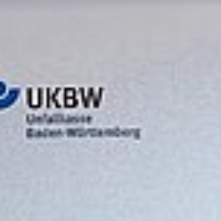
Kita und Tageseltern
Aktuelles
Schule
Bekanntmachungen
Hochschule
Koordinierende Stelle
Pflegende Angehörige
Kontakt