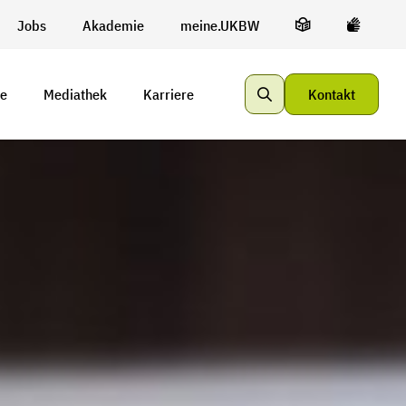
Jobs
Akademie
meine.UKBW
te
Mediathek
Karriere
Kontakt